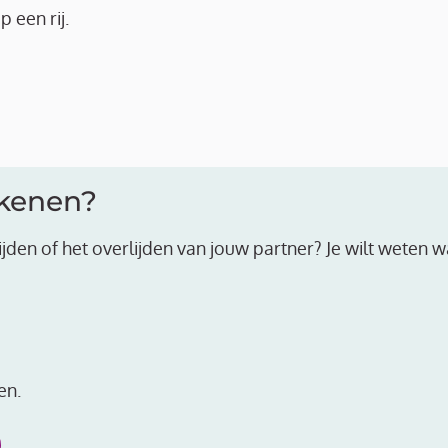
 een rij.
ekenen?
rlijden of het overlijden van jouw partner? Je wilt weten w
en.