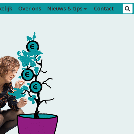
elijk
Over ons
Nieuws & tips
Contact